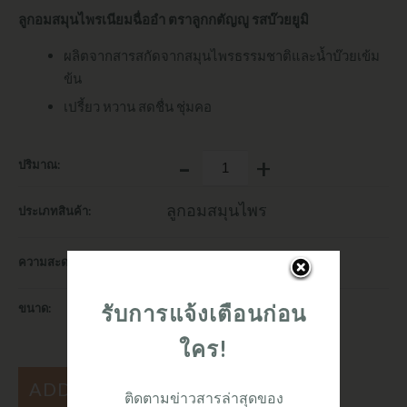
ลูกอมสมุนไพรเนียมฉื่ออำ ตราลูกกตัญญู รสบ๊วยยูมิ
ผลิตจากสารสกัดจากสมุนไพรธรรมชาติและน้ำบ๊วยเข้ม
ข้น
เปรี้ยว หวาน สดชื่น ชุ่มคอ
-
+
ปริมาณ:
ลูกอมสมุนไพร
ประเภทสินค้า:
In Stock
ความสะดวก:
รับการแจ้งเตือนก่อน
ขนาด:
20 กรัม x 4
ใคร!
ADD TO CART
ติดตามข่าวสารล่าสุดของ