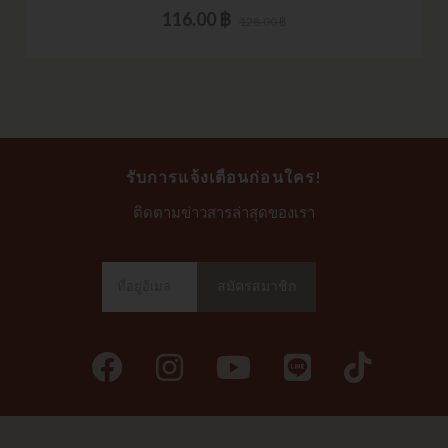
116.00 ฿
128.00 ฿
รับการแจ้งเตือนก่อนใคร!
ติดตามข่าวสารล่าสุดของเรา
สมัครสมาชิก
เฟ
อิน
ยู
สาย
ที
ซบุ๊ก
ส
ทูบ
คต็