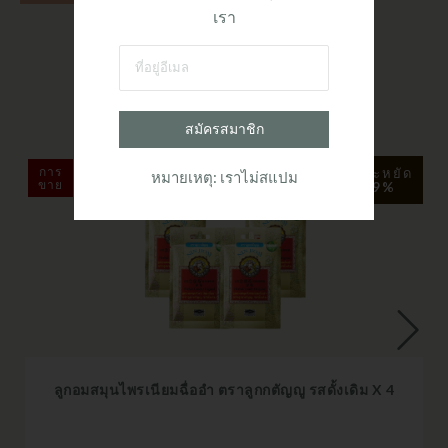
เรา
-สินค้าที่เกี่ยวข้อง-
สมัครสมาชิก
การ
ประหยัด
หมายเหตุ: เราไม่สแปม
ขาย
9%
ลูกอมสมุนไพรเนียมฉื่ออำ ตราลูกกตัญญู รสดั้งเดิม X 4