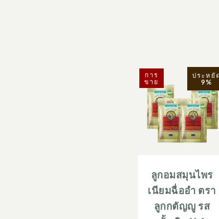
การ
ประหยั
ขาย
9%
ลูกอมสมุนไพร
เนียมฉื่ออำ ตรา
ลูกกตัญญู รส