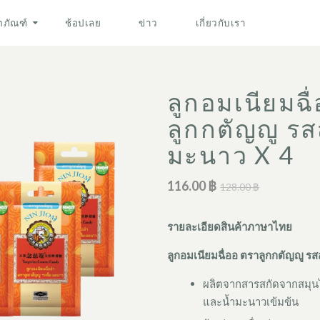
ตภัณฑ์
ช้อปเลย
ข่าว
เกี่ยวกับเรา
ลูกอมเนียมฉื
ลูกกตัญญู รส
มะนาว X 4
116.00 ฿
128.00 ฿
รายละเอียดสินค้าภาษาไทย
ลูกอมเนียมฉื่ออ ตราลูกกตัญญู ร
ผลิตจากสารสกัดจากสมุน
และน้ำมะนาวเข้มข้น