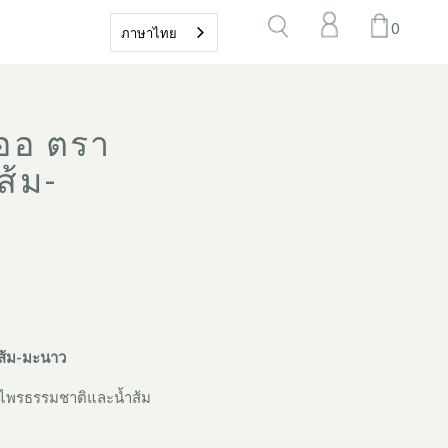
0
ภาษาไทย
่ออ ตรา
ส้ม-
สส้ม-มะนาว
ไพรธรรมชาติและน้ำส้ม