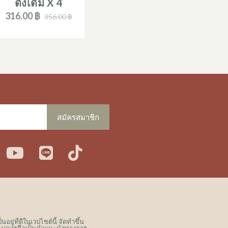
ดั้งเดิม X 4
บ๊วยยูมิ
316.
316.00 ฿
32.00 ฿
356.00 ฿
สมัครสมาชิก
ิน
ยู
สาย
ที
ส
ทูบ
คต็
ตา
อก
ยู่ที่ดีในเวปไซต์นี้ จัดทำขึ้น