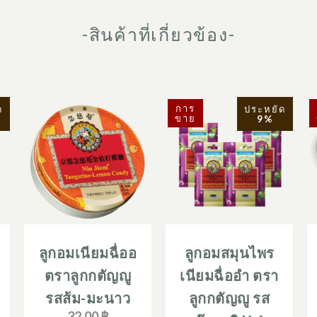
-สินค้าที่เกี่ยวข้อง-
การ
ด
ประหยัด
ขาย
9%
ลูกอมเนียมฉื่ออ
ลูกอมสมุนไพร
ตราลูกกตัญญู
เนียมฉื่ออำ ตรา
รสส้ม-มะนาว
ลูกกตัญญู รส
32.00 ฿