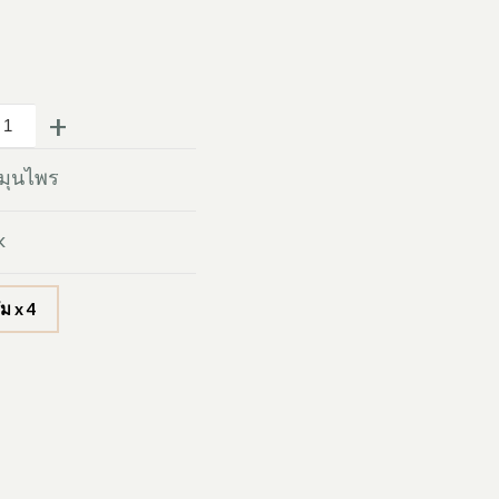
+
มุนไพร
k
ัม x 4