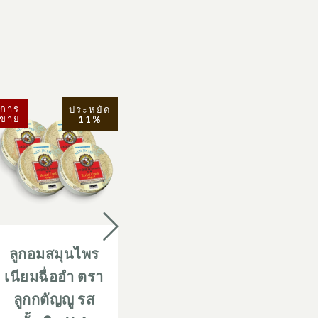
การ
การ
ประหยัด
ขาย
ขาย
11%
ลูกอ
ลูกอมสมุนไพร
ลูกอมสมุนไพร
ตรา
เนียมฉื่ออำ ตรา
เนียมฉื่ออำ ตรา
รสส
ลูกกตัญญู รส
ลูกกตัญญู รส